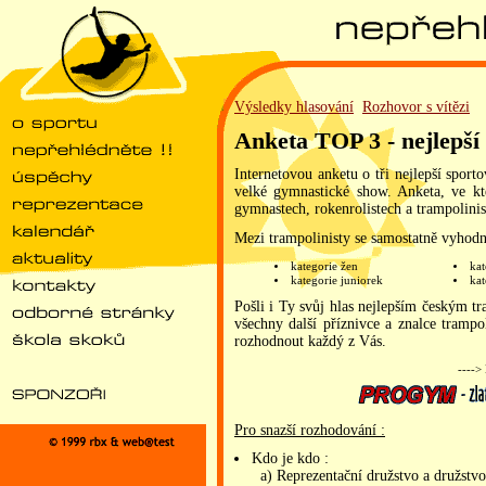
Výsledky hlasování
Rozhovor s vítězi
Anketa TOP 3 - nejlepší
Internetovou anketu o tři nejlepší spo
velké gymnastické show. Anketa, ve kte
gymnastech, rokenrolistech a trampolini
Mezi trampolinisty se samostatně vyhodn
kategorie žen
ka
kategorie juniorek
kat
Pošli i Ty svůj hlas nejlepším českým t
všechny další příznivce a znalce tram
rozhodnout každý z Vás.
---->
Pro snazší rozhodování :
Kdo je kdo :
a) Reprezentační družstvo a družstvo 