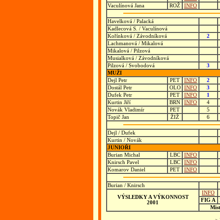
Vaculínová Jana
ROŽ
INFO
Havelková / Palacká
Kadlecová S. / Vaculínová
Kořínková / Závodníková
2
Lachmanová / Mikalová
Mikalová / Pilzová
Musialková / Závodníková
Pilzová / Svobodová
3
MUŽI
Dejl Petr
PET
INFO
2
Dostál Petr
OLO
INFO
3
Dufek Petr
PET
INFO
1
Kurtin Jiří
BRN
INFO
4
Novák Vladimír
PET
5
Topič Jan
ŽIŽ
6
Dejl / Dufek
Kurtin / Novák
JUNIOŘI
Burian Michal
LBC
INFO
Knirsch Pavel
LBC
INFO
Komarov Daniel
PET
INFO
Burian / Knirsch
INFO
VÝSLEDKY A VÝKONNOST
FIG A
2001
Mis