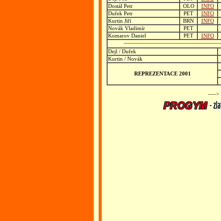
Dostál Petr
OLO
INFO
Dufek Petr
PET
INFO
Kurtin Jiří
BRN
INFO
Novák Vladimír
PET
Komarov Daniel
PET
INFO
Dejl / Dufek
Kurtin / Novák
REPREZENTACE 2001
---->