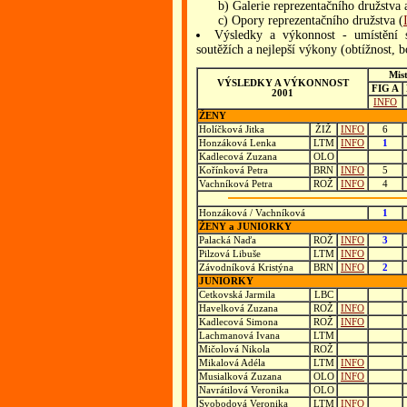
b) Galerie reprezentačního družstva a 
c) Opory reprezentačního družstva (
Výsledky a výkonnost - umístění 
soutěžích a nejlepší výkony (obtížnost, 
Mis
VÝSLEDKY A VÝKONNOST
FIG A
2001
INFO
ŽENY
Holíčková Jitka
ŽIŽ
INFO
6
Honzáková Lenka
LTM
INFO
1
Kadlecová Zuzana
OLO
Kořínková Petra
BRN
INFO
5
Vachníková Petra
ROŽ
INFO
4
Honzáková / Vachníková
1
ŽENY a JUNIORKY
Palacká Naďa
ROŽ
INFO
3
Pilzová Libuše
LTM
INFO
Závodníková Kristýna
BRN
INFO
2
JUNIORKY
Cetkovská Jarmila
LBC
Havelková Zuzana
ROŽ
INFO
Kadlecová Simona
ROŽ
INFO
Lachmanová Ivana
LTM
Mičolová Nikola
ROŽ
Mikalová Adéla
LTM
INFO
Musialková Zuzana
OLO
INFO
Navrátilová Veronika
OLO
Svobodová Veronika
LTM
INFO