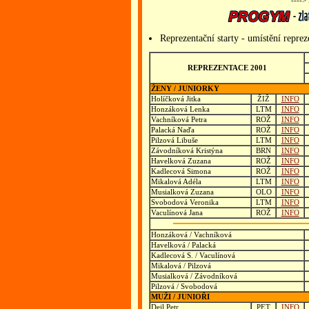
---->
Reprezentační starty - umístění repre
REPREZENTACE 2001
ŽENY / JUNIORKY
Holíčková Jitka
ŽIŽ
INFO
Honzáková Lenka
LTM
INFO
Vachníková Petra
ROŽ
INFO
Palacká Naďa
ROŽ
INFO
Pilzová Libuše
LTM
INFO
Závodníková Kristýna
BRN
INFO
Havelková Zuzana
ROŽ
INFO
Kadlecová Simona
ROŽ
INFO
Mikalová Adéla
LTM
INFO
Musialková Zuzana
OLO
INFO
Svobodová Veronika
LTM
INFO
Vaculínová Jana
ROŽ
INFO
Honzáková / Vachníková
Havelková / Palacká
Kadlecová S. / Vaculínová
Mikalová / Pilzová
Musialková / Závodníková
Pilzová / Svobodová
MUŽI / JUNIOŘI
Dejl Petr
PET
INFO