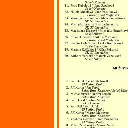
Sokol Olomouc
21.
Petra Kubalová / Hana Sapáková
Sokol Olomouc
22.
Nikola Mičolová / Jana Vaculínová
TJ Rožnov pod Radhoštěm
23.
Veronika Svobodová / Alena Šindelářová
SK GT Litoměřice
24.
Michaela Bartová / Iva Lachmanová
SK GT Litoměřice
25.
Magdalena Klapová / Michaela Němečkov
Sokol Žižkov I.
26.
Erika Hudáková / Nikola Mičolová
TJ Rožnov pod Radhoštěm
27.
Pavlína Doležilová / Lenka Roubíčková
TJ Petřiny Praha
28.
Martina Kaščáková / Klára Pokorná
SK GT Litoměřice
29.
Barbora Vorlická / Marcela Zezulková
Sokol Žižkov I.
MUŽI SY
1.
Petr Dufek / Vladimír Novák
TJ Petřiny Praha
2.
Jiří Kurtin / Jan Topič
Sokol Brno-Komárov / Sokol Žižkov
3.
Michal Štrych / Ondřej Zerzáň
Sokol Brno-Komárov
4.
Petr Dostál / Robert Šimek
Sokol Olomouc
5.
Petr Dejl / Petr Dufek
TJ Petřiny Praha
6.
Jiří Kurtin / Martin Makovec
Sokol Brno-Komárov
7.
Vladimír Novák / Robert Procházka
TJ Petřiny Praha
8.
Milan Zalužanský / Marek Zeman