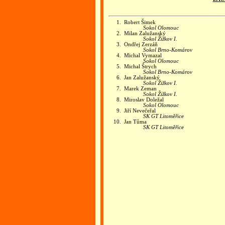
1.
Robert Šimek
Sokol Olomouc
2.
Milan Zalužanský
Sokol Žižkov I.
3.
Ondřej Zerzáň
Sokol Brno-Komárov
4.
Michal Vymazal
Sokol Olomouc
5.
Michal Štrych
Sokol Brno-Komárov
6.
Jan Zalužanský
Sokol Žižkov I.
7.
Marek Zeman
Sokol Žižkov I.
8.
Miroslav Doležal
Sokol Olomouc
9.
Jiří Nevečeřal
SK GT Litoměřice
10.
Jan Tůma
SK GT Litoměřice