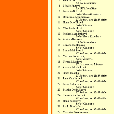
7.
Jana Drholcová
SK GT Litoměřice
8.
Libuše Pilzová
SK GT Litoměřice
9.
Petra Kořínková
Sokol Brno-Komárov
10.
Dominika Sommerová
TJ Rožnov pod Radhoštěm
11.
Hana Dvořáková
Sokol Olomouc
12.
Věra Ludmilová
Sokol Olomouc
13.
Michaela Adámková
Sokol Brno-Komárov
14.
Adéla Mikalová
SK GT Litoměřice
15.
Zuzana Kadlecová
Sokol Olomouc
16.
Lucie Maňáková
TJ Rožnov pod Radhoštěm
17.
Martina Bauerová
Sokol Žižkov I.
18.
Tereza Musilová
TJ Lokomotiva Liberec
19.
Zuzana Musialková
Sokol Olomouc
20.
Naďa Palacká
TJ Rožnov pod Radhoštěm
21.
Jana Vaculínová
TJ Rožnov pod Radhoštěm
22.
Petra Kubalová
Sokol Olomouc
23.
Blanka Ondrušková
TJ Rožnov pod Radhoštěm
24.
Simona Kadlecová
TJ Rožnov pod Radhoštěm
25.
Hana Sapáková
Sokol Olomouc
26.
Pavla Bumbalová
TJ Rožnov pod Radhoštěm
27.
Veronika Svobodová