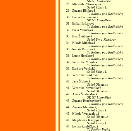
SK GT Litoměřice
28.
Michaela Němečková
Sokol Žižkov I.
29.
Zuzana Bělíková
TJ Rožnov pod Radhoštěm
30.
Ivana Lachmanová
SK GT Litoměřice
31.
Erika Hudáková
TJ Rožnov pod Radhoštěm
32.
Iveta Vaňurová
TJ Rožnov pod Radhoštěm
33.
Eva Žitňáková
Sokol Brno-Komárov
34.
Nikola Mičolová
TJ Rožnov pod Radhoštěm
35.
Renata Porubová
TJ Rožnov pod Radhoštěm
36.
Lucie Horáková
TJ Rožnov pod Radhoštěm
37.
Veronika Novotná
TJ Rožnov pod Radhoštěm
38.
Barbora Vorlická
Sokol Žižkov I.
39.
Veronika Blinková
TJ Rožnov pod Radhoštěm
40.
Jana Šípková
Sokol Olomouc
41.
Veronika Navrátilová
Sokol Olomouc
42.
Alena Šindelářová
SK GT Litoměřice
43.
Zuzana Hrachovcová
TJ Rožnov pod Radhoštěm
44.
Zuzana Marešová
Sokol Žižkov I.
45.
Nikola Vymazalová
Sokol Olomouc
46.
Magdalena Klappová
Sokol Žižkov I.
47.
Lenka Roubíčková
TJ Petřiny Praha