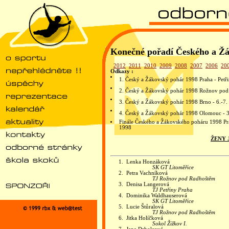
Konečné pořadí Českého a Ž
2012
2011
2010
2009
2008
2007
2006
20
Odkazy :
1. Český a Žákovský pohár 1998 Praha - Petř
2. Český a Žákovský pohár 1998 Rožnov pod
3. Český a Žákovský pohár 1998 Brno - 6.-7.
4. Český a Žákovský pohár 1998 Olomouc - 3
Finále Českého a Žákovského poháru 1998 Pra
1998
ŽENY 
1.
Lenka Honzáková
SK GT Litoměřice
2.
Petra Vachníková
TJ Rožnov pod Radhoštěm
3.
Denisa Langerová
TJ Petřiny Praha
4.
Dominika Waldhauserová
SK GT Litoměřice
5.
Lucie Štůralová
TJ Rožnov pod Radhoštěm
6.
Jitka Holíčková
Sokol Žižkov I.