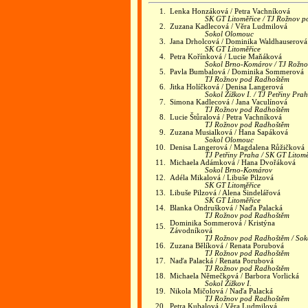
1.
Lenka Honzáková / Petra Vachníková
SK GT Litoměřice / TJ Rožnov 
2.
Zuzana Kadlecová / Věra Ludmilová
Sokol Olomouc
3.
Jana Drholcová / Dominika Waldhauserová
SK GT Litoměřice
4.
Petra Kořínková / Lucie Maňáková
Sokol Brno-Komárov / TJ Rožn
5.
Pavla Bumbalová / Dominika Sommerová
TJ Rožnov pod Radhoštěm
6.
Jitka Holíčková / Denisa Langerová
Sokol Žižkov I. / TJ Petřiny Pra
7.
Simona Kadlecová / Jana Vaculínová
TJ Rožnov pod Radhoštěm
8.
Lucie Štůralová / Petra Vachníková
TJ Rožnov pod Radhoštěm
9.
Zuzana Musialková / Hana Sapáková
Sokol Olomouc
10.
Denisa Langerová / Magdalena Růžičková
TJ Petřiny Praha / SK GT Litomě
11.
Michaela Adámková / Hana Dvořáková
Sokol Brno-Komárov
12.
Adéla Mikalová / Libuše Pilzová
SK GT Litoměřice
13.
Libuše Pilzová / Alena Šindelářová
SK GT Litoměřice
14.
Blanka Ondrušková / Naďa Palacká
TJ Rožnov pod Radhoštěm
Dominika Sommerová / Kristýna
15.
Závodníková
TJ Rožnov pod Radhoštěm / So
16.
Zuzana Bělíková / Renata Porubová
TJ Rožnov pod Radhoštěm
17.
Naďa Palacká / Renata Porubová
TJ Rožnov pod Radhoštěm
18.
Michaela Němečková / Barbora Vorlická
Sokol Žižkov I.
19.
Nikola Mičolová / Naďa Palacká
TJ Rožnov pod Radhoštěm
20.
Petra Kubalová / Věra Ludmilová