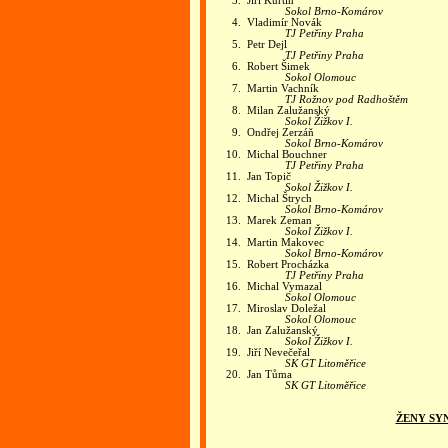
3.
Jiří Kurtin
Sokol Brno-Komárov
4.
Vladimír Novák
TJ Petřiny Praha
5.
Petr Dejl
TJ Petřiny Praha
6.
Robert Šimek
Sokol Olomouc
7.
Martin Vachník
TJ Rožnov pod Radhoštěm
8.
Milan Zalužanský
Sokol Žižkov I.
9.
Ondřej Zerzáň
Sokol Brno-Komárov
10.
Michal Bouchner
TJ Petřiny Praha
11.
Jan Topič
Sokol Žižkov I.
12.
Michal Štrych
Sokol Brno-Komárov
13.
Marek Zeman
Sokol Žižkov I.
14.
Martin Makovec
Sokol Brno-Komárov
15.
Robert Procházka
TJ Petřiny Praha
16.
Michal Vymazal
Sokol Olomouc
17.
Miroslav Doležal
Sokol Olomouc
18.
Jan Zalužanský
Sokol Žižkov I.
19.
Jiří Nevečeřal
SK GT Litoměřice
20.
Jan Tůma
SK GT Litoměřice
ŽENY SY