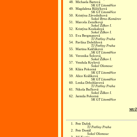
48.
Michaela Bartová
SK GT Litoměřice
49.
Magdalena Růžičková
SK GT Litoměřice
50.
Kristýna Závodníková
Sokol Brno-Komárov
51.
Marcela Zezulková
Sokol Žižkov I.
52.
Kristýna Koukalová
Sokol Žižkov I.
53.
Eva Bergmanová
TJ Petřiny Praha
54.
Pavlína Doležilová
TJ Petřiny Praha
55.
Martina Kaščáková
SK GT Litoměřice
56.
Veronika Šolcová
Sokol Žižkov I.
57.
Vendula Krylová
Sokol Olomouc
58.
Klára Pokorná
SK GT Litoměřice
59.
Alice Králíková
SK GT Litoměřice
60.
Lenka Drbohlavová
TJ Petřiny Praha
61.
Nikola Bučková
Sokol Žižkov I.
62.
Jarmila Pokorná
SK GT Litoměřice
MUŽ
1.
Petr Dufek
TJ Petřiny Praha
2.
Petr Dostál
Sokol Olomouc