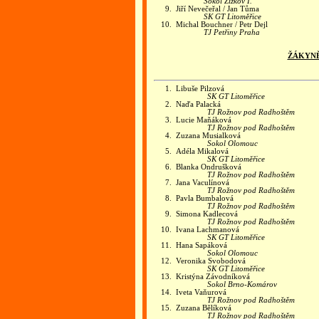
Sokol Žižkov I.
9.
Jiří Nevečeřal / Jan Tůma
SK GT Litoměřice
10.
Michal Bouchner / Petr Dejl
TJ Petřiny Praha
ŽÁKYNĚ
1.
Libuše Pilzová
SK GT Litoměřice
2.
Naďa Palacká
TJ Rožnov pod Radhoštěm
3.
Lucie Maňáková
TJ Rožnov pod Radhoštěm
4.
Zuzana Musialková
Sokol Olomouc
5.
Adéla Mikalová
SK GT Litoměřice
6.
Blanka Ondrušková
TJ Rožnov pod Radhoštěm
7.
Jana Vaculínová
TJ Rožnov pod Radhoštěm
8.
Pavla Bumbalová
TJ Rožnov pod Radhoštěm
9.
Simona Kadlecová
TJ Rožnov pod Radhoštěm
10.
Ivana Lachmanová
SK GT Litoměřice
11.
Hana Sapáková
Sokol Olomouc
12.
Veronika Svobodová
SK GT Litoměřice
13.
Kristýna Závodníková
Sokol Brno-Komárov
14.
Iveta Vaňurová
TJ Rožnov pod Radhoštěm
15.
Zuzana Bělíková
TJ Rožnov pod Radhoštěm