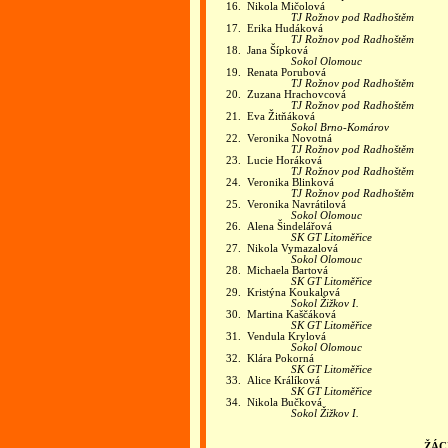
16.
Nikola Mičolová
TJ Rožnov pod Radhoštěm
17.
Erika Hudáková
TJ Rožnov pod Radhoštěm
18.
Jana Šípková
Sokol Olomouc
19.
Renata Porubová
TJ Rožnov pod Radhoštěm
20.
Zuzana Hrachovcová
TJ Rožnov pod Radhoštěm
21.
Eva Žitňáková
Sokol Brno-Komárov
22.
Veronika Novotná
TJ Rožnov pod Radhoštěm
23.
Lucie Horáková
TJ Rožnov pod Radhoštěm
24.
Veronika Blinková
TJ Rožnov pod Radhoštěm
25.
Veronika Navrátilová
Sokol Olomouc
26.
Alena Šindelářová
SK GT Litoměřice
27.
Nikola Vymazalová
Sokol Olomouc
28.
Michaela Bartová
SK GT Litoměřice
29.
Kristýna Koukalová
Sokol Žižkov I.
30.
Martina Kaščáková
SK GT Litoměřice
31.
Vendula Krylová
Sokol Olomouc
32.
Klára Pokorná
SK GT Litoměřice
33.
Alice Králíková
SK GT Litoměřice
34.
Nikola Bučková
Sokol Žižkov I.
ŽÁC